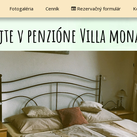
Fotogaléria
Cenník
Rezervačný formulár
K

ajte v penzióne Villa mon