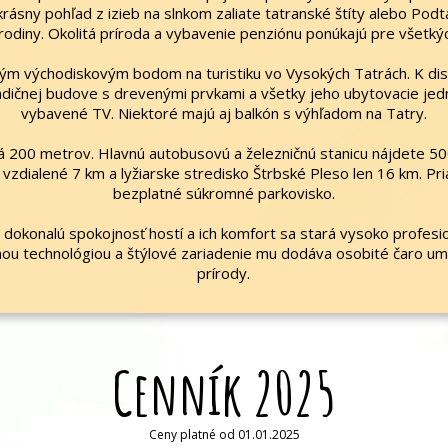
ekrásny pohľad z izieb na slnkom zaliate tatranské štíty alebo Podt
odiny. Okolitá príroda a vybavenie penziónu ponúkajú pre všetký
ým východiskovým bodom na turistiku vo Vysokých Tatrách. K disp
 tradičnej budove s drevenými prvkami a všetky jeho ubytovacie je
vybavené TV. Niektoré majú aj balkón s výhľadom na Tatry.
lená 200 metrov. Hlavnú autobusovú a železničnú stanicu nájdete 5
vzdialené 7 km a lyžiarske stredisko Štrbské Pleso len 16 km. Pr
bezplatné súkromné parkovisko.
dokonalú spokojnosť hostí a ich komfort sa stará vysoko profesi
ou technológiou a štýlové zariadenie mu dodáva osobité čaro u
prírody.
Cenník 2025
Ceny platné od 01.01.2025