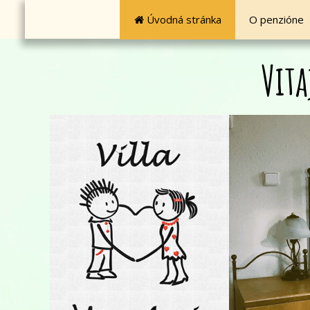
Úvodná stránka
O penzióne

Vit