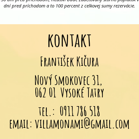
dní pred príchodom a to 100 percent z celkovej sumy rezervácie.
kontakt
František Kičura
Nový Smokovec 31,
062 01 Vysoké Tatry
tel.: 0911 786 518
email: villamonami@gmail.com