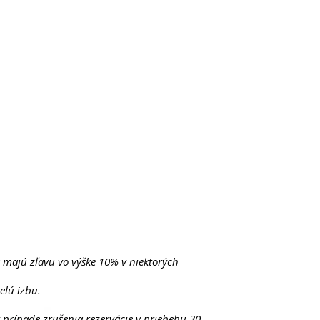
a majú zľavu vo výške 10% v niektorých
elú izbu.
 prípade zrušenia rezervácie v priebehu 30