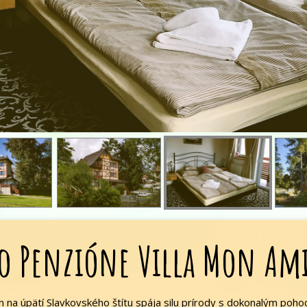
o Penzióne Villa Mon Am
na úpätí Slavkovského štítu spája silu prírody s dokonalým pohod