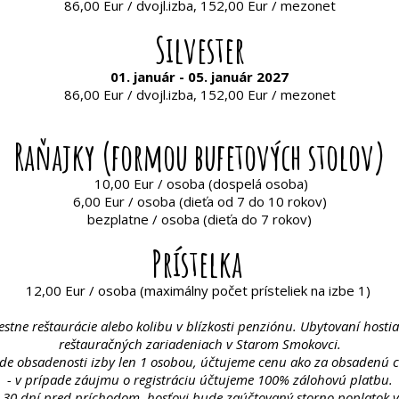
86,00 Eur / dvojl.izba, 152,00 Eur / mezonet
Silvester
01. január - 05. január 2027
86,00 Eur / dvojl.izba, 152,00 Eur / mezonet
Raňajky (formou bufetových stolov)
10,00 Eur / osoba (dospelá osoba)
6,00 Eur / osoba (dieťa od 7 do 10 rokov)
bezplatne / osoba (dieťa do 7 rokov)
Prístelka
12,00 Eur / osoba (maximálny počet prísteliek na izbe 1)
stne reštaurácie alebo kolibu v blízkosti penziónu. Ubytovaní hosti
reštauračných zariadeniach v Starom Smokovci.
ade obsadenosti izby len 1 osobou, účtujeme cenu ako za obsadenú c
- v prípade záujmu o registráciu účtujeme 100% zálohovú platbu.
o 30 dní pred príchodom, hosťovi bude zaúčtovaný storno poplatok v