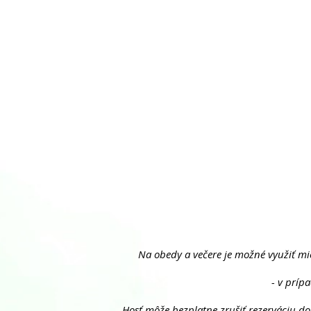
Na obedy a večere je možné využiť mie
- v príp
- Hosť môže bezplatne zrušiť rezerváciu d