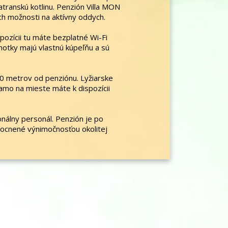
atranskú kotlinu. Penzión Villa MON
ch možnosti na aktívny oddych.
ozícii tu máte bezplatné Wi-Fi
dnotky majú vlastnú kúpeľňu a sú
00 metrov od penziónu. Lyžiarske
iamo na mieste máte k dispozícii
onálny personál. Penzión je po
mocnené výnimočnosťou okolitej